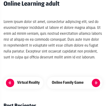
Online Learning adult
Lorem ipsum dolor sit amet, consectetur adipiscing elit, sed do
eiusmod tempor incididunt ut labore et dolore magna aliqua. Ut
enim ad minim veniam, quis nostrud exercitation ullamco laboris
nisi ut aliquip ex ea commodo consequat. Duis aute irure dolor
in reprehenderit in voluptate velit esse cillum dolore eu fugiat
nulla pariatur. Excepteur sint occaecat cupidatat non proident,
sunt in culpa qui officia deserunt mollit anim id est laborum.
N
a
Virtual Reality
Online Family Game
v
e