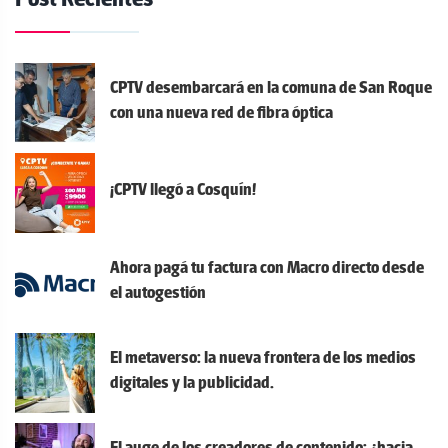
g
Post Recientes
a
c
CPTV desembarcará en la comuna de San Roque
i
con una nueva red de fibra óptica
ó
n
d
¡CPTV llegó a Cosquín!
e
e
Ahora pagá tu factura con Macro directo desde
n
el autogestión
t
r
El metaverso: la nueva frontera de los medios
a
digitales y la publicidad.
d