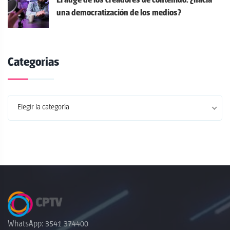
a
El auge de los creadores de contenido: ¿hacia
s
una democratización de los medios?
Categorias
Elegir la categoría
WhatsApp: 3541 374400