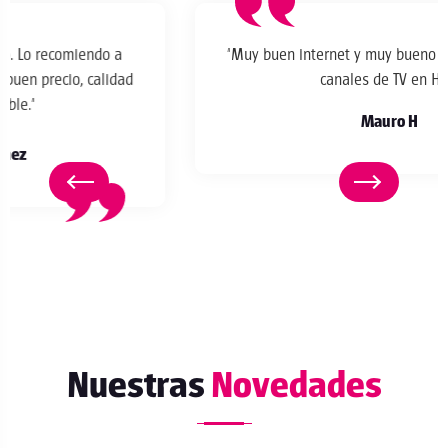
*
"Muy buen internet y muy bueno la fibra óptica los
canales de TV en HD."
Mauro H
Nuestras
Novedades